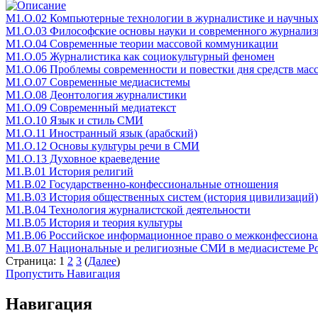
М1.О.02 Компьютерные технологии в журналистике и научных 
М1.О.03 Философские основы науки и современного журнализ
М1.О.04 Современные теории массовой коммуникации
М1.О.05 Журналистика как социокультурный феномен
М1.О.06 Проблемы современности и повестки дня средств ма
М1.О.07 Современные медиасистемы
М1.О.08 Деонтология журналистики
М1.О.09 Современный медиатекст
М1.О.10 Язык и стиль СМИ
М1.О.11 Иностранный язык (арабский)
М1.О.12 Основы культуры речи в СМИ
М1.О.13 Духовное краеведение
М1.В.01 История религий
М1.В.02 Государственно-конфессиональные отношения
М1.В.03 История общественных систем (история цивилизаций)
М1.В.04 Технология журналистской деятельности
М1.В.05 История и теория культуры
М1.В.06 Российское информационное право о межконфессион
М1.В.07 Национальные и религиозные СМИ в медиасистеме Р
Страница:
1
2
3
(
Далее
)
Пропустить Навигация
Навигация