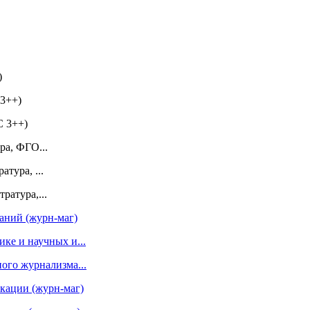
)
3++)
С 3++)
ра, ФГО...
тура, ...
ратура,...
аний (журн-маг)
ке и научных и...
ого журнализма...
кации (журн-маг)