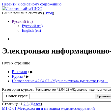
Перейти к основному содержанию
ЭИОС
Вы не вошли в систему (
Вход
)
Русский ‎(ru)‎
Русский ‎(ru)‎
English ‎(en)‎
Электронная информационно
Путь к странице
В начало
/
▶︎
Курсы
/
▶︎
Направление 42.04.02 «Журналистика» (магистратура,...
Категории курсов:
Поиск курса:
Страница:
1
2
3
(
Далее
)
М1.О.01 Методология и методика медиаисследований