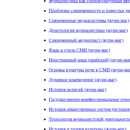
Журналистика как социокультурный фен
Проблемы современности и повестки д
Современные медиасистемы (журн-маг)
Деонтология журналистики (журн-маг)
Современный медиатекст (журн-маг)
Язык и стиль СМИ (журн-маг)
Иностранный язык (арабский) (журн-ма
Основы культуры речи в СМИ (журн-ма
Духовное краеведение (журн-маг)
История религий (журн-маг)
Государственно-конфессиональные отно
История общественных систем (история 
Технология журналистской деятельности
История и теория культуры (журн-маг)