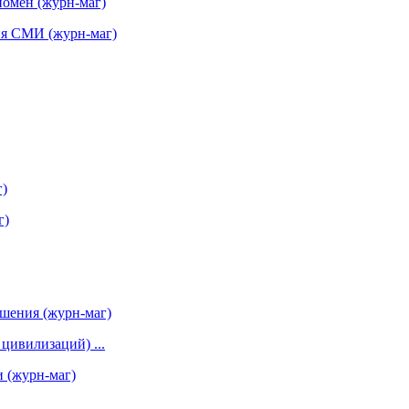
омен (журн-маг)
ня СМИ (журн-маг)
г)
г)
шения (журн-маг)
цивилизаций) ...
 (журн-маг)