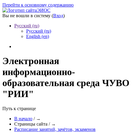
Перейти к основному содержанию
ЭИОС
Вы не вошли в систему (
Вход
)
Русский ‎(ru)‎
Русский ‎(ru)‎
English ‎(en)‎
Электронная
информационно-
образовательная среда ЧУВО
"РИИ"
Путь к странице
В начало
/
→
Страницы сайта
/
→
Расписание занятий, зачётов, экзаменов