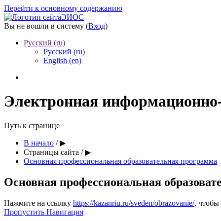
Перейти к основному содержанию
ЭИОС
Вы не вошли в систему (
Вход
)
Русский ‎(ru)‎
Русский ‎(ru)‎
English ‎(en)‎
Электронная информационно
Путь к странице
В начало
/
▶︎
Страницы сайта
/
▶︎
Основная профессиональная образовательная программа
Основная профессиональная образоват
Нажмите на ссылку
https://kazanriu.ru/sveden/obrazovanie/
, чтобы
Пропустить Навигация