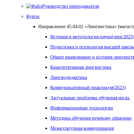
Руководство преподавателя
Курсы
Направление 45.04.02 «Лингвистика» (магистра
История и методология науки(линг2023
Педагогика и психология высшей школ
Общее языкознание и история лингвисти
Квантитативная лингвистика
Лингводидактика
Коммуникативный практикум(2023)
Актуальные проблемы обучения ин.яз.
Информационные технологии
Методика обучения речевому общению
Межкультурная коммуникация