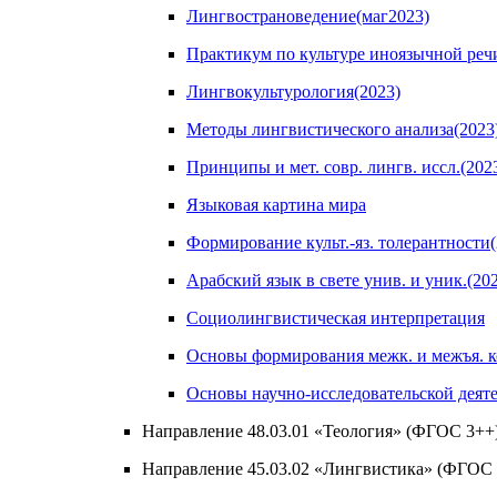
Лингвострановедение(маг2023)
Практикум по культуре иноязычной реч
Лингвокультурология(2023)
Методы лингвистического анализа(2023
Принципы и мет. совр. лингв. иссл.(202
Языковая картина мира
Формирование культ.-яз. толерантности(
Арабский язык в свете унив. и уник.(20
Социолингвистическая интерпретация
Основы формирования межк. и межъя. 
Основы научно-исследовательской деят
Направление 48.03.01 «Теология» (ФГОС 3++
Направление 45.03.02 «Лингвистика» (ФГОС 