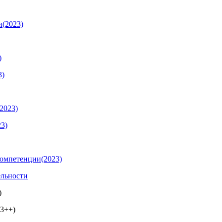
и(2023)
)
3)
2023)
23)
компетенции(2023)
ельности
)
3++)