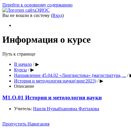
Перейти к основному содержанию
ЭИОС
Вы не вошли в систему (
Вход
)
Информация о курсе
Путь к странице
В начало
/
▶︎
Курсы
/
▶︎
Направление 45.04.02 «Лингвистика» (магистратура, ...
/
История и методология науки(линг2023)
/
▶︎
Описание
М1.О.01 История и методология науки
Учитель:
Наиля Нурыйхановна Фаттахова
Пропустить Навигация