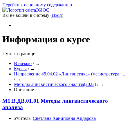
Перейти к основному содержанию
ЭИОС
Вы не вошли в систему (
Вход
)
Информация о курсе
Путь к странице
В начало
/
→
Курсы
/
→
Направление 45.04.02 «Лингвистика» (магистратура, ...
/
→
Методы лингвистического анализа(2023)
/
→
Описание
М1.В.ДВ.01.01 Методы лингвистического
анализа
Учитель:
Светлана Ханиповна Айдарова