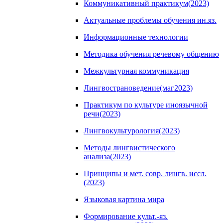
Коммуникативный практикум(2023)
Актуальные проблемы обучения ин.яз.
Информационные технологии
Методика обучения речевому общению
Межкультурная коммуникация
Лингвострановедение(маг2023)
Практикум по культуре иноязычной
речи(2023)
Лингвокультурология(2023)
Методы лингвистического
анализа(2023)
Принципы и мет. совр. лингв. иссл.
(2023)
Языковая картина мира
Формирование культ.-яз.