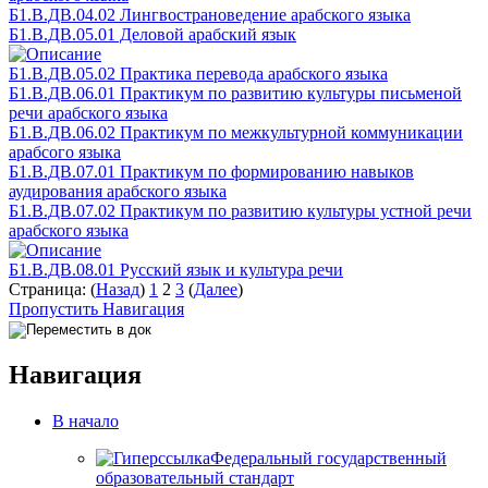
Б1.В.ДВ.04.02 Лингвострановедение арабского языка
Б1.В.ДВ.05.01 Деловой арабский язык
Б1.В.ДВ.05.02 Практика перевода арабского языка
Б1.В.ДВ.06.01 Практикум по развитию культуры письменой
речи арабского языка
Б1.В.ДВ.06.02 Практикум по межкультурной коммуникации
арабсого языка
Б1.В.ДВ.07.01 Практикум по формированию навыков
аудирования арабского языка
Б1.В.ДВ.07.02 Практикум по развитию культуры устной речи
арабского языка
Б1.В.ДВ.08.01 Русский язык и культура речи
Страница: (
Назад
)
1
2
3
(
Далее
)
Пропустить Навигация
Навигация
В начало
Федеральный государственный
образовательный стандарт