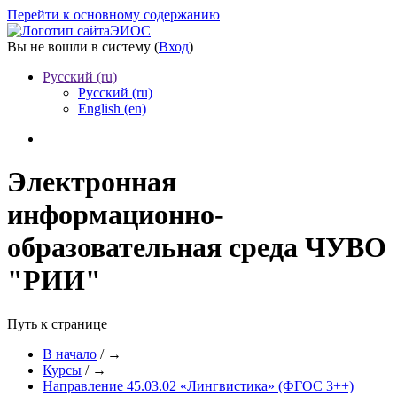
Перейти к основному содержанию
ЭИОС
Вы не вошли в систему (
Вход
)
Русский ‎(ru)‎
Русский ‎(ru)‎
English ‎(en)‎
Электронная
информационно-
образовательная среда ЧУВО
"РИИ"
Путь к странице
В начало
/
→
Курсы
/
→
Направление 45.03.02 «Лингвистика» (ФГОС 3++)